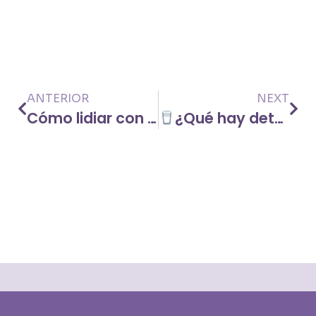
ANTERIOR
NEXT
Cómo lidiar con los comentarios negativos cuando tienes Diabetes Tipo 2 o Pre-Diabetes
¿Qué hay detrás de un vaso de leche de almendras?